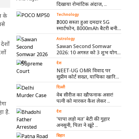
दिखाया रोमांटिक अंदाज, ..
न के
Technology
₹3000 सस्ता हुआ दमदार 5G
बसे
स्मार्टफोन, 8000mAh बैटरी बनी
सबसे ..
Astrology
देशों
Sawan Second Somwar
शों
2026: 10 अगस्त को 3 शुभ योग,
..
देश
NEET-UG OMR विवाद पर
सुप्रीम कोर्ट सख्त, याचिका खारिज
कर ..
दिल्ली
वेब सीरीज का खौफनाक असर!
पत्नी को मारकर कैश लेकर ..
ोगा
ा है.
देश
'पापा लड़ो मत' बेटी की गुहार
अनसुनी, पिता ने खूंटे ..
बिहार