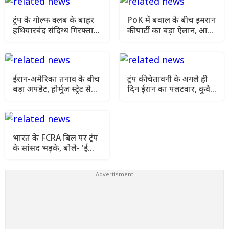
ट्रंप के गोल्फ क्लब के बाहर
PoK में बवाल के बीच इमरान
हथियारबंद संदिग्ध गिरफ्तार,
की पार्टी का बड़ा ऐलान, आज
हमले की साजिश की आशंका
से पूरे पाकिस्तान में आंदोलन
ईरान-अमेरिका तनाव के बीच
ट्रंप की चेतावनी के अगले ही
बड़ा अपडेट, होर्मुज स्ट्रेट से
दिन ईरान का पलटवार, कुवैत
सामान्य रूप से गुजर रहे हैं
में अमेरिकी ठिकानों पर दागे
व्यापारिक जहाज
मिसाइल
भारत के FCRA बिल पर ट्रंप
के सांसद भड़के, बोले- 'ईसाई
समुदाय पर सीधा हमला'