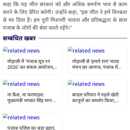
कहा कि यह जीत सरकार को और अधिक समर्पण भाव से काम
करने के लिए प्रेरित करेगी। उन्होंने कहा, “इस जीत ने हमें विनम्रता
से भर दिया है। हम पूरी मिशनरी भावना और प्रतिबद्धता के साथ
पंजाब के लोगों की सेवा करते रहेंगे।”
सम्बंधित खबर
मोहाली में 'पंजाब यूथ रन
मोहाली से ‘हमारे राम’ नाट्य
2026' का सफल आयोजन,
मंचन का आगाज, पंजाब में
नशामुक्त राज्य के लिए
41 शो कराएगी भगवंत मान
युवाओं ने लगाई मैराथन
सरकार
ना कैश, ना फरमाइश:
बादल परिवार ने पहले खेती
मुख्यमंत्री भगवंत सिंह मान ने
कानूनों का समर्थन किया,
866 नौजवानों को सौंपे
फिर लोगों के गुस्से के बाद
सरकारी नौकरियों के नियुक्ति
अपना स्टैंड बदल लिया:
पत्र
बलतेज पन्नू
पंजाब पुलिस का बड़ा प्रहार,